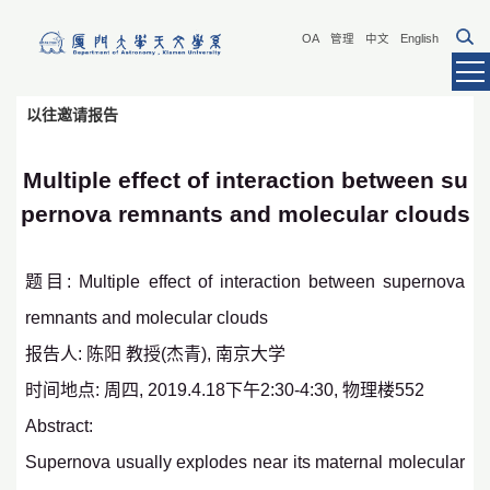
OA
管理
中文
English
以往邀请报告
Multiple effect of interaction between su
pernova remnants and molecular clouds
题目: Multiple effect of interaction between supernova
remnants and molecular clouds
报告人: 陈阳 教授(杰青), 南京大学
时间地点: 周四, 2019.4.18下午2:30-4:30, 物理楼552
Abstract:
Supernova usually explodes near its maternal molecular