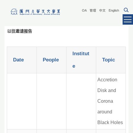
OA
管理
中文
English
以往邀请报告
Institut
Date
People
Topic
e
Accretion
Disk and
Corona
around
Black Holes