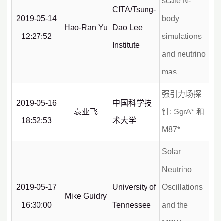
scale N-
CITA/Tsung-
2019-05-14
body
Hao-Ran Yu
Dao Lee
12:27:52
simulations
Institute
and neutrino
mas...
强引力场探
2019-05-16
中国科学技
袁业飞
针: SgrA* 和
18:52:53
术大学
M87*
Solar
Neutrino
2019-05-17
University of
Oscillations
Mike Guidry
16:30:00
Tennessee
and the