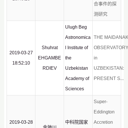
合事件的探
测研究
Ulugh Beg
Astronomica
THE MAIDANA
Shuhrat
l Institute of
OBSERVATOR
2019-03-27
EHGAMBE
the
in
18:52:10
RDIEV
Uzbekistan
UZBEKISTAN:
Academy of
PRESENT S...
Sciences
Super-
Eddington
2019-03-28
中科院国家
Accretion
金驰川