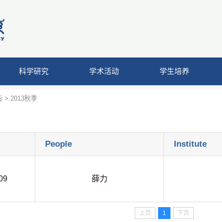
科学研究
学术活动
学生培养
告
>
2013秋季
People
Institute
09
薛力
上页
1
下页