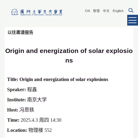
OA
管理
中文
English
以往邀请报告
Origin and energization of solar explosio
ns
Title: Origin and energization of solar explosions
Speaker:
程鑫
Institute:
南京大学
Host:
冯思轶
Time:
2025.4.3 周四 14:30
Location:
物理楼 552